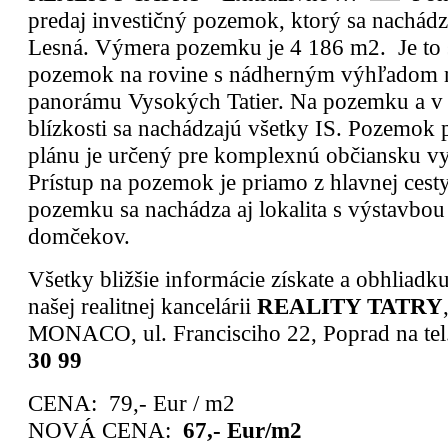
predaj investičný pozemok, ktorý sa nachádz
Lesná. Výmera pozemku je 4 186 m2. Je to 
pozemok na rovine s nádherným výhľadom n
panorámu Vysokých Tatier. Na pozemku a v 
blízkosti sa nachádzajú všetky IS. Pozemok
plánu je určený pre komplexnú občiansku v
Prístup na pozemok je priamo z hlavnej cesty
pozemku sa nachádza aj lokalita s výstavbou
domčekov.
Všetky bližšie informácie získate a obhliadk
našej realitnej kancelárii
REALITY TATRY
MONACO, ul. Francisciho 22, Poprad na tel.
30 99
CENA:
79,- Eur / m2
NOVÁ CENA:
67,- Eur/m2