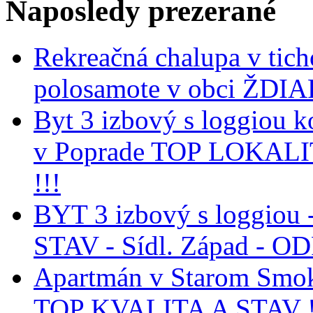
Naposledy
prezerané
Rekreačná chalupa v tich
polosamote v obci ŽDIA
Byt 3 izbový s loggiou k
v Poprade TOP LOKAL
!!!
BYT 3 izbový s loggiou 
STAV - Sídl. Západ - 
Apartmán v Starom Smo
TOP KVALITA A STAV !